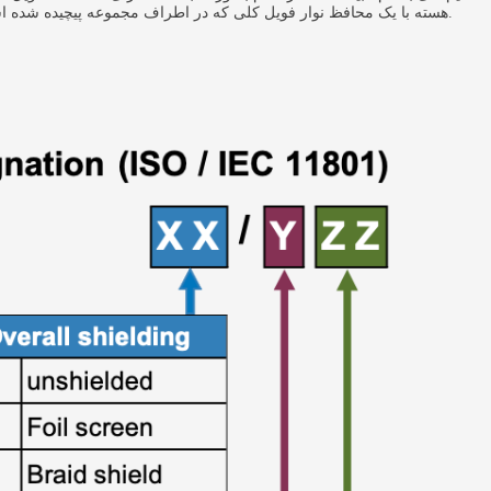
هسته با یک محافظ نوار فویل کلی که در اطراف مجموعه پیچیده شده است، طراحی و ساخته می شوند. تابیده شدن زوج سیم ها و محافظت آنها با فویل به کاهش از دست رفتن سیگنال و تداخل الکترومغناطیسی کمک می نماید.