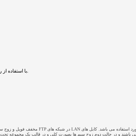
با استفاده از روش‌های زیر می‌توانید این صفحه را با دوستان خود به اشتراک بگذارید.
FTP در شبکه های LAN مورد استفاده می باشد. کابل های FTP در دو مدل ساختاری، طراحی و ارائه می شوند، در حالت اول زوج
مخفف فویل و زوج سیم
می باشند و در حالت دوم زوج سیم ها بصورت کلی و در قالب یک مجموعه تحت