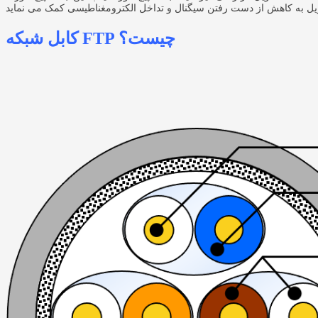
کابل شبکه FTP چیست؟