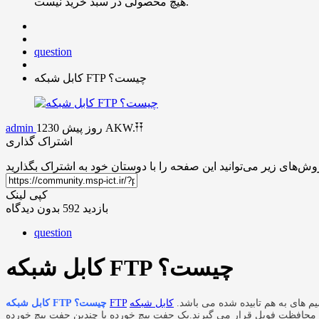
هیچ محصولی در سبد خرید نیست.
question
کابل شبکه FTP چیست؟
AKW.𐏒𐏒
1230 روز پیش
admin
اشتراک گذاری
کپی لینک
بازدید 592
بدون دیدگاه
question
کابل شبکه FTP چیست؟
 های به هم تابیده شده می باشد.
کابل شبکه
FTP
کابل شبکه FTP چیست؟
 محافظت فویل قرار می گیرند.یک جفت پیچ خورده یا چندین جفت پیچ خورده