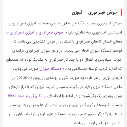
به
به
اشتراک
جوش فیبر نوری – فیوژن
اشتراک
بگذارید.
بگذارید.
جوش فیبر نوری چیست؟ آیا نیاز به ابزار خاصی هست، فیوژن فیبر نوری و
اسپلایس فیبر نوری چه تفاوتی دارد؟
جوش فیبر نوری و فیوژن فیبر نوری
به
کپی
کپی
معنای اتصال تارهای فیبر نوری با استفاده از قوس الکتریکی می باشد که
لینک
لینک
توسط دستگاه فیوژن انجام می پذیرد. در واقع فیوژن فیبر نوری فرایندی
جهت اسپلایس یا اتصال دو یا چند تار فیبر نوری به یکدیگر بوده که همانطور
که اشاره گردید توسط دستگاهی به نام
دستگاه فیوژن
صورت می پذیرد،
تارهای نوری از هر طرف به صورت تکی یا چندتایی (ریبون Ribbon ) در
داخل دستگاه فیوژن قرار می گیرند و سپس فرایند فیوژن که با تراز تارهای
نوری روبروی یکدیگر شروع و در ادامه با ایجاد
قوس الکتریکی Electric arc
توسط الکترودهای کوچک و پیرو آن ذوب شدن تار ها و در نهایت پیوستن
تار ها به یکدیگر ، صورت می پذیرد. دستگاه های فیوژن از لحاظ فناوری تراز
، در دو مدل قابل ارائه می باشند.