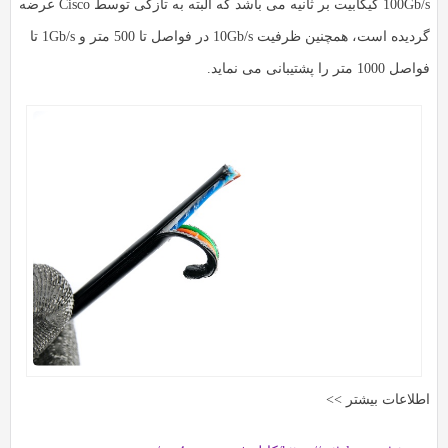
100Gb/s گیگابیت بر ثانیه می باشد که البته به تازگی توسط Cisco عرضه
گردیده است، همچنین ظرفیت 10Gb/s در فواصل تا 500 متر و 1Gb/s تا
فواصل 1000 متر را پشتیبانی می نماید.
اطلاعات بیشتر >>