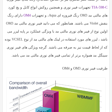
به
به
TIA-598-C
تجهیزات فیبر نوری و همچنین روکش انواع کابل و پچ کورد
اشتراک
اشتراک
های مالتی مد OM3 رنگ فیروزه ای Aqua، و تجهیزات
OM4
دارای رنگ
بگذارید.
بگذارید.
بنفش Violet می باشند. همانطور که می دانید فیبر نوری مالتی مد OM3
اولین نوع از فیبر های نوری مالتی مد با ویژگی عملکرد بر پایه لیزر می
کپی
کپی
لینک
باشد ، لیزر های مورد استفاده در لینک های مالتی مد از نوع VCSEL بوده
لینک
که از لحاظ قیمت نیز به صرفه می باشند. گرچه ویژگی های فیبر نوری
سینگل مد همواره برتر از تمامی فیبر های نوری مالتی مد می باشد.
ظرفیت فیبر نوری OM3 و OM4