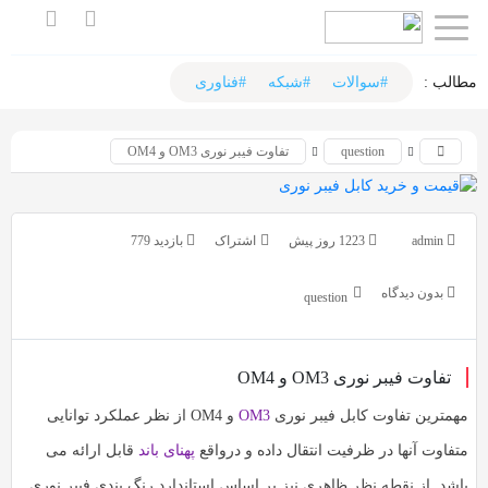
اشتراک
اشتراک
گذاری
گذاری
مطالب :‌
#سوالات
#شبکه
#فناوری
با
با
question
تفاوت فیبر نوری OM3 و OM4
استفاده
استفاده
از
از
روش‌های
روش‌های
admin
1223 روز پیش
بازدید 779
زیر
زیر
می‌توانید
می‌توانید
بدون دیدگاه
question
این
این
صفحه
صفحه
را
تفاوت فیبر نوری OM3 و OM4
را
با
با
مهمترین تفاوت کابل فیبر نوری
OM3
و OM4 از نظر عملکرد توانایی
دوستان
دوستان
متفاوت آنها در ظرفیت انتقال داده و درواقع
پهنای باند
قابل ارائه می
خود
خود
باشد. از نقطه نظر ظاهری نیز بر اساس استاندارد رنگ بندی فیبر نوری