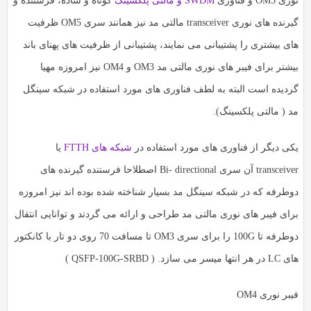
نوری OM5 و فناوری
SWDM و مالتی پلکسینگ
کوتاه و ساده، فرستنده و
گیرنده های نوری transceiver مالتی مد نیز همانند سری OM5 ظرفیت
های بیشتری را پشتیبانی می نمایند، پشتیبانی از ظرفیت های پهنای باند
بیشتر برای فیبر های نوری مالتی مد OM3 و OM4 نیز امروزه مهیا
گردیده است البته به لطف فناوری های مورد استفاده در شبکه سینگل
مد ( مالتی پلکسینگ).
یکی دیگر از فناوری های مورد استفاده در
شبکه های FTTH
یا
transceiver آن سری Bi- directional اصطلاحا فرستنده گیرنده های
دوطرفه که در شبکه سینگل مد بسیار شناخته شده بوده اند نیز امروزه
برای فیبر های نوری مالتی مد طراحی و ارائه می گردند و توانایی انتقال
دوطرفه تا 100G را برای سری OM3 تا مسافت 70 روی دو تار با کانکتور
های LC در هر انتها میسر می سازد. ( QSFP-100G-SRBD )
فیبر نوری OM4