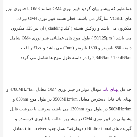
همانطور که پیشتر بیان گردید فیبر نوری OM4 همانند OM3 با فناوری لیزر
های VCSEL سازگار می باشند، قطر هسته فیبر نوری OM4 نیز 50
میکرون می باشد و روکش هسته ( کلد cladding ) آن نیز 125 میکرون
می باشد ( 50/125μm ) طول موج های عملیاتی فیبر نوری OM4 شامل
دامنه 850 نانومتر و 1300 نانومتر (nm*) می باشد و حداکثر افت
2,8dB/km / 1.0 dB/km را در دامنه طول موج ها شامل می گردد.
حداقل
پهنای باند
مودال موثر در فیبر نوری OM4 معادل 4700MHz*km و
پهنای باند قابل دسترس معادل 3500MHz*km در طول موج 850nm و
500MHz*km در طول موج 1300nm می باشد، سرعت یا ظرفیت قابل
پشتیبانی در فیبر نوری OM4 در بیشترین حالت با فناوری فرستنده و
گیرنده های Bi-directional ( دوطرفه* نسل جدید transceiver ) معادل