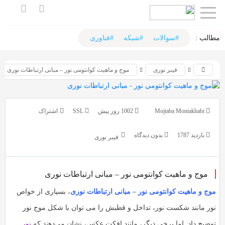
اشتراک
اشتراک
گذاری
گذاری
مطالب :‌
#سوالات
#شبکه
#فناوری
با
با
فیبر نوری
موج و ماهیت کوانتومی نور – مبانی ارتباطات نوری
استفاده
استفاده
از
از
روش‌های
روش‌های
Mojtaba Montakhabi
1002 روز پیش
SSL
زیر
زیر
می‌توانید
می‌توانید
بازدید 1787
بدون دیدگاه
فیبر نوری
این
این
صفحه
صفحه
را
موج و ماهیت کوانتومی نور – مبانی ارتباطات نوری
را
با
با
موج و ماهیت کوانتومی نور – مبانی ارتباطات نوری
، بسیاری از خواص
دوستان
دوستان
نور مانند شکست نور، تداخل و قطبش را می توان با شکل موج نور
خود
خود
توضیح داد. اما برخی دیگر، مانند افکت عکس، نشان می‌دهند که
نور