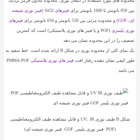
محدوده های مورد استفاده در انتقال نوری، محدوده مادون قرمز نزدیک
بین 850 نانومتر تا 1600 نانومتر برای
فیبرهای
SiO2 (
فیبر نوری شیشه
ای، GOF)
و محدوده مرئی بین 520 نانومتر و 650 نانومتر برای
فیبرهای
نوری پلیمری
(POF و یا فیبر های نوری پلاستیکی) است که کمترین
تضعیف را در این محدوده نشان می دهد.
یک نمای کلی از محدوده نوری در شکل B ارائه شده است. خط سفید به
طور کیفی نشان دهنده رفتار افت
فیبر های نوری پلاستیکی
PMMA-POF
می باشد.
شکل B طیف نوری UV، IR و قابل مشاهده طیف الکترومغناطیسی
(POF: فیبر نوری پلیمر، GOF: فیبر نوری شیشه ای)