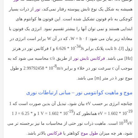
به
به
همیشه به شکل یک نوع تابش پیوسته رفتار نمی‌کند،
نور
از ذرات بسیار
اشتراک
اشتراک
کوچکی به نام فوتون تشکیل شده است. این فوتون ها کوانتوم های
بگذارید.
بگذارید.
ابتدایی هستند و نمی توان آنها را بیشتر تقسیم نمود. انرژی یک فوتون با
معادله زیر بیان می شود: W = h · f، که در آن W برابر است انرژی در
کپی
کپی
-34
لینک
ژول [J]، h ثابت پلانک برابر
Js
6.626 * 10
و f فرکانس نور در هرتز
لینک
[Hz] می باشد.
فرکانس تابش نور
از طریق c/λ محاسبه می شود که به
-8
موجب آن c سرعت نور در خلاء و برابر
m/s
2.99792458 * 10
و طول
موج نور λ در متر [m] می باشد.
موج و ماهیت کوانتومی نور – مبانی ارتباطات نوری
چنانچه انرژی بر حسب eV بیان شود، تبدیل آن بدین صورت است که
1
-19
-19
eV = 1.602 * 10
همانطور که
J
1 V = 1.602 * 10
و
1 J = 6.25 *
18
eV
10
است. ماهیت ذرات نور حتی از محاسبات ما نیز برجسته تر می
شود، هر چه میزان
طول موج
کوتاهتر یا
فرکانس
بالاتر باشد.