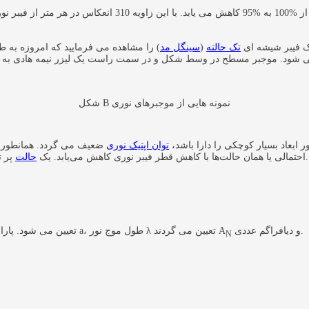
100%
به
95%
کاهش می یابد. با این زاویه 310 انعکاس در هر متر از فیبر نوری با قطر 1 میلی متر رخ خواهد داد. بنابراین توان خروجی نور باقیمانده برابر
ت چپ یک فیبر شیشه ای
تک حالته
(
سینگل مد
) را مشاهده می فرمایید که امروزه به طو
شکل B نمونه هایی از موجبرهای نوری
 ابعاد بسیار کوچکی را دارا باشد،
توان اپتیک نوری
ضعیف می گردد. همانطور که در طبقه 
پر توان در نتیجه هدایت موج تک حالته است که در بخش بعدی معرفی خواهد شد.
احتمالی یا همان حالت‌ها با کاهش قطر فیبر نوری کاهش می‌یابد. یک
حالت
تعیین می گردند.
تعداد حالت ها در یک موجبر نوری توسط پارامتر V تعیین می شود. پارامترها در نتیجه شعاع هسته a، طول موج نور λ و دیافراگم عددی
A
N