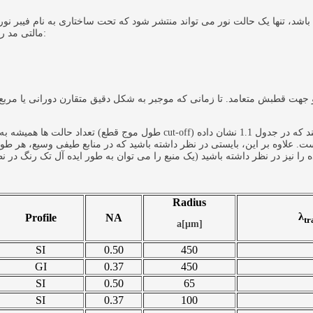
مالتی مد را شناسایی نموده اید. تعداد حالت ها به صورت تقریبی به صورت زیر می باشد:
و جهت قطبش متعامد. تا زمانی که موجبر به شکل دقیق متقارن دورانی یا مرب
، همیشه دارای تعداد زیادی حالت هستند که در جدول 1.1 نشان داده
علاوه بر این، بایستی در نظر داشته باشید که در منابع طیفی وسیع، هر طول موجی که رخ می دهد حالت های خاص 
Radius
λ
Profile
NA
tr
a[μm]
SI
0.50
450
GI
0.37
450
SI
0.50
65
SI
0.37
100