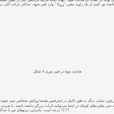
که چنانچه نور کمتر از یک زاویه معین
“
” θ
max
شکل A هدایت موج در فیبر نوری
خورد نمایند، دیگر به طور کامل در اینترفیس هسته/روکش منعکس نمی شوند.
درجه نسبت به محور فیبر، می توانند منتشر شوند.
72.77 درجه است. بنابراین، پرتوهای نور با حداکثر زاویه آلفا