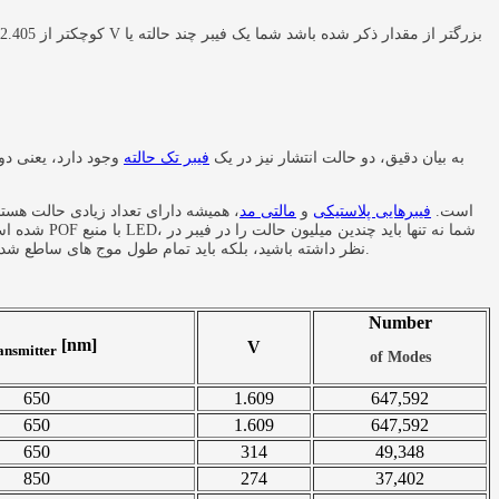
به بیان دقیق، دو حالت انتشار نیز در یک
فیبر تک حالته
وجود دارد، یعنی د
تعداد حالت ها همیشه به طول موج بستگی دارد. بنابراین یک فیبر نوری تک حالته با طول موج مشخص (طول موج قطع cut-off) است.
فیبرهایی پلاستیکی
و
مالتی مد
شده است. 
نظر داشته باشید، بلکه باید تمام طول موج های ساطع شده را نیز در نظر داشته باشید (یک منبع را می توان به طور ایده آل تک رنگ در نظر گرفت، زمانی که زمان انسجام نسبت به تفاوت در زمان انتشار زیاد باشد).
Number
[nm]
V
ansmitter
of Modes
650
1.609
647,592
650
1.609
647,592
650
314
49,348
850
274
37,402