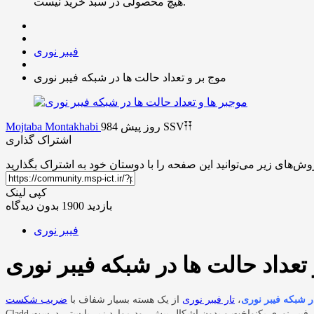
هیچ محصولی در سبد خرید نیست.
فیبر نوری
موج بر و تعداد حالت ها در شبکه فیبر نوری
SSV𐏒𐏒
984 روز پیش
Mojtaba Montakhabi
اشتراک گذاری
کپی لینک
بازدید 1900
بدون دیدگاه
فیبر نوری
تعداد حالت ها در شبکه فیبر نوری
ر شبکه فیبر نوری
،
تار فیبر نوری
از یک هسته بسیار شفاف با
ضریب شکست
Cladd را احاطه نموده است تا اطمینان حاصل شود که پرتو نور وارد شده به فیبر می تواند در امتداد آن هدایت شود، جهت اینکه فرایند بازتابش کلی در طول مسیر فیبر نوری یکنواخت و بدون اشکال پیش رود موارد زیر بایستی درست