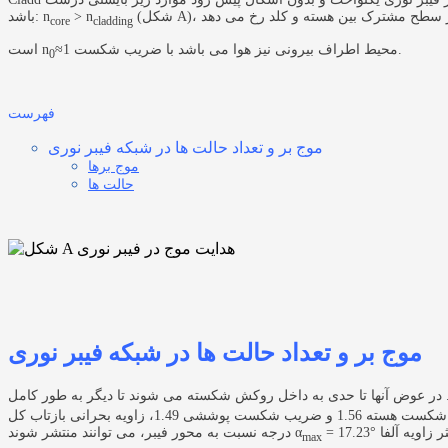
> n
باشد: n
core
cladding
است.
محیط اطراف بیرونی نیز هوا می باشد با ضریب شکست
≈1
n
0
فهرست
موج بر و تعداد حالت ها در شبکه فیبر نوری
موج برها
حالت ها
موج بر و تعداد حالت ها در شبکه فیبر نوری
 در عوض آنها تا حدی به داخل روکش شکسته می شوند تا دیگر به طور کامل
جهت ارسال سیگنال در دسترس نباشند. مثال زیر نشان می‌دهد که چگونه حتی تفاوت‌های کوچک در اینجا می‌توانند اثرات بزرگی داشته باشند: با ضریب شکست هسته 1.56 و ضریب شکست پوششی 1.49، زاویه بحرانی بازتاب کل
α
= 17.23°
max