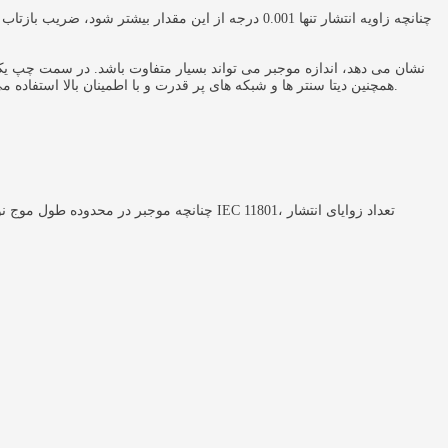
چنانچه زاویه انتشار تنها 0.001 درجه از این مقدار بیشتر شود، ضریب بازتاب از
همانطور که سه مثال در شکل B نشان می دهد، اندازه موجبر می تواند بسیار متفاوت باشد. در سم
همچنین دیتا سنتر ها و شبکه های پر قدرت و با اطمینان بالا استفاده می شود. موجبر مسطح در وسط شکل و در سمت راست یک لیزر نیمه هادی به صورت مقطعی دیده می شود که با آن یک موجبر نوری نیز تشکیل شده است.
چنانچه موجبر در محدوده طول موج نور