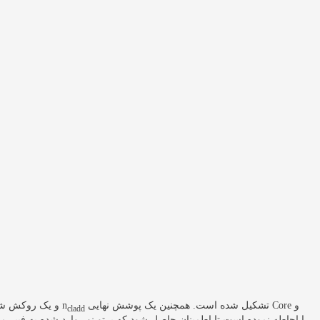
تشکیل شده است. همچنین یک پوشش نهایی Core و
و یک روکش شفاف اطراف هسته با نام کلد با ضریب شکست n
cladd