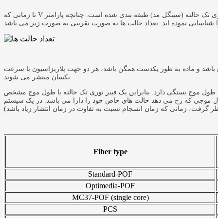
تا زمانی که V کوچکتر از 2.405 باشد، تنها یک حالت نور می تواند منتشر شود که تحت ساختاری به نام فیبر نوری تک حالته (سینگل مد) طبقه بندی شده است. چنانچه پارامتر V بزرگتر از مقدار ذکر شده باشد شما یک فیبر چند حالته یا
ع باشد و ماده به طور یکدست همگن باشد، هر دو جهت پلاریزاسیون با سرعت
یکسان منتشر می شوند.
خود را دارا می باشد. در یک سیستم POF با منبع LED، شما نه تنها باید چندین میلیون حالت را در فیبر در
Fiber type
Standard-POF
Optimedia-POF
MC37-POF (single core)
PCS