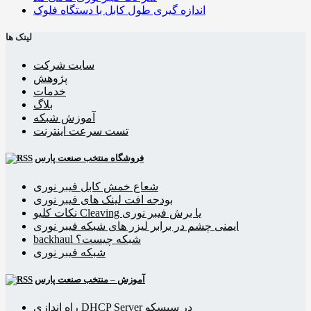
اندازه گیری طول کابل با دستگاه فلوک
لینک ها
سایت شرکت
پژوهش
خدمات
بلاگ
آموزش شبکه
تست سرعت اینترنت
فروشگاه منتخب صنعت پارس
شعاع خمش کابل فیبر نوری
بودجه افت لینک های فیبر نوری
نکات کلیو Cleaving یا برش فیبر نوری
ایمنی چشم در برابر لیزر های شبکه فیبر نوری
backhaul شبکه چیست؟
شبکه فیبر نوری
آموزش – منتخب صنعت پارس
راه اندازی DHCP Server در سیسکو