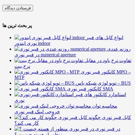
پر بحث ترین ها
انواع کابل های فیبر
نوری ایندور indoor
روزنه عددی
در فیبر نوری numerical aperture
تفاوت نرخ باود در مقابل
نرخ بیت
کانکتور فیبر نوری MPO –
MTP
توپو لوژی شبکه باس – BUS
کانکتور فیبر نوری SMA
استاندارد کانکتور های فیبر
نوری
محاسبه توان
خروجی لینک فیبر نوری
کابل فیبر نوری چگونه
کار می کند؟
در فیبر نوری
منظور از هسته چیست ؟