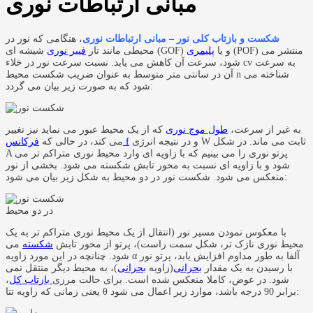
مبانی ارتباطات نوری
شکست و بازتاب کلی نور – مبانی ارتباطات نوری
، هنگامی که نور در
(POF) منتشر می
شیشه ای (GOF) و یا
پلیمری
محیطی مانند تار
فیبر نوری
شود، سرعت آن کاهش می یابد. نسبت سرعت نور در خلاء cv به سرعت
آن در سانتی متر متوسط به عنوان ضریب شکست محیط n شناخته می
شود که به صورت زیر بیان می گردد:
به غیر از سرعت،
طول موج نوری
که از یک محیط عبور می نماید نیز تغییر
و در نتیجه انرژی W ثابت می ماند. در شکل
فرکانس f
می کند، در حالی که
A پرتو نوری را می بینیم که با زاویه ای وارد محیط نوری متراکم تر می
شود و با زاویه ای نسبت به محور تابش شکسته می شود. بخشی از نور
منعکس می شود. شکست نور در دو محیط به شکل زیر بیان می شود:
با معکوس نمودن مسیر نور (انتقال از یک محیط نوری متراکم تر به یک
محیط نوری نازک تر، شکل سمت راست)، پرتو از محور تابش
شکسته
می
شود. چنانچه در این مورد زاویه α آلفا به طور مداوم افزایش یابد، پرتو نور
با رسیدن به یک مقدار
بحرانی
(زاویه
بحرانی
)، به محیط دیگر منتقل نمی
شود. در عوض، کاملا منعکس شده است. برای حالت مرزی
بازتاب کل
،
یعنی زمانی که زاویه تتا θ برابر 90 درجه باشد، موارد زیر اعمال می شود: