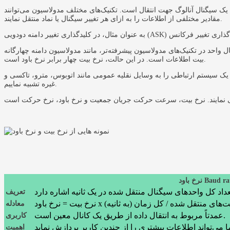
به یک سیگنال آنالوگ جهت انتقال است. تکنیک‌های مختلف مدولاسیون می‌توانند
مقادیر مختلفی از اطلاعات را به ازای هر تغییر سیگنال یا نماد منتقل نمایند.
ته‌تر، مانند مدولاسیون دامنه چهارگانه (QAM) یا کلیدگذاری تغییر فاز (PSK) امکان‌پذیر است. به عنوان مثال، در 16-QAM، هر نماد نشان دهنده 4
بیت اطلاعات است. در این حالت، نرخ بیت چهار برابر نرخ باود است.
یک سیستم ارتباطی را به وسایل نقلیه عمومی مانند اتوبوس، مترو، تاکسی و
غیره تشبیه نماییم.
 باود Baud rate
تعریف
 = تعداد بیت‌های منتقل شده / کل زمان (به ثانیه)
معادله
عمدتاً مربوط به انتقال داده از طریق یک کانال معین است.
کاربری
اهمیت