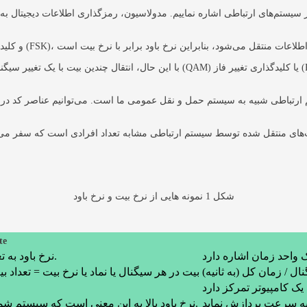
ه در سیستم‌های ارتباطی اشاره نماییم. مدولاسیون، رمزگذاری اطلاعات دیجیتال 
با این حال، انتقال چندین بیت با یک تغییر سیگنال واحد در تکنیک‌های مدولاسیون پیشرف
م ارتباطی شبیه به سیستم حمل و نقل عمومی ما است. می‌توانیم عناصر کد در 
شکل 1 نمونه هایی از نرخ بیت و نرخ باود
نرخ
نرخ باود به تعداد کل واحدهای سیگنال منتقل شده در یک ثانیه اشاره دارد.
ال / زمان کل (به ثانیه)
نرخ بیت = نرخ باود x بیت در هر سیگنال یا نماد یا نرخ بیت
نرخ باود بالا به این معنی است که سیستم شما می‌تواند اطلاعات بیشتری را از چندین کاربر پردازش نماید.