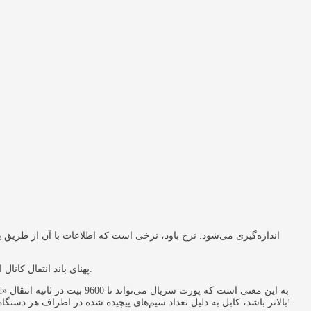
نرخ Bd بالاتر به معنای انتقال و دریافت سریع‌تر اطلاعات بین دستگاه‌های ارتباطی است. علاوه بر این، نرخ Bd، پهنای باند انتقال کانال ارتباطی و محاسبه نرخ بیت را تعیین می نماید.
دهد. در نرخ‌های باود بالاتر از 76800، طول کابل کوتاه‌تر مورد نیاز است. هرچه نرخ انتقال داده (باود ریت Baud Rate) بالاتر باشد، کابل به دلیل تعداد سیم‌های پیچیده شده در اطراف هر دستگاه، نسبت به کیفیت نصب حساس‌تر است!