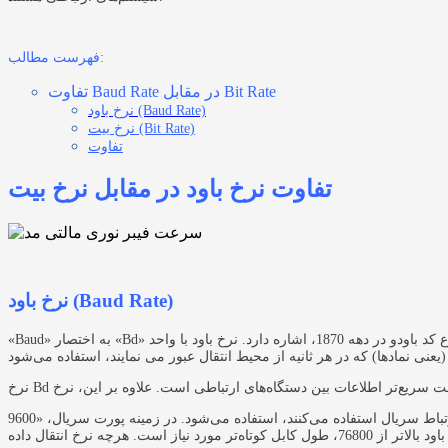
فهرست مطالب:
تفاوت Baud Rate در مقابل Bit Rate
نرخ باود (Baud Rate)
نرخ بیت ‌(Bit Rate)
تفاوت
تفاوت نرخ باود در مقابل نرخ بیت
نرخ باود (Baud Rate)
«Baud» به اختصار «Bd» نوشته می‌شود که به امیل باودو، مخترع کد باودو در دهه 1870، اشاره دارد. نرخ باود با واحد Baud باود (Bd) اندازه‌گیری می‌شود. نرخ باود، نرخی است که اطلاعات با آن از طریق یک کانال ارتباطی منتقل
نرخ باود به طور معمول جهت بحث در مورد دستگاه‌های الکترونیکی که از ارتباط سریال استفاده می‌کنند، استفاده می‌شود. در زمینه پورت سریال، «9600 Bd» به این معنی است که پورت سریال می‌تواند تا 9600 بیت در ثانیه انتقال