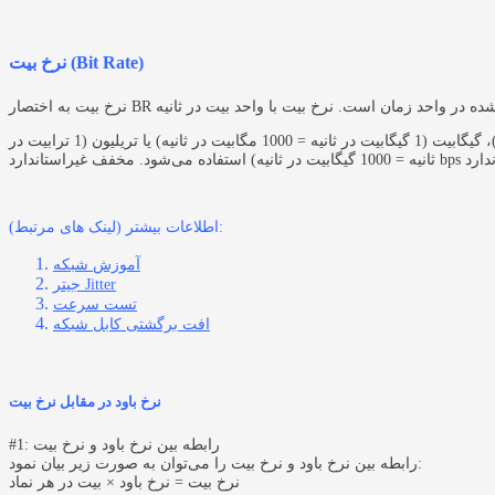
نرخ بیت ‌(Bit Rate)
اغلب همراه با پیشوندهای سیستم بین‌المللی واحدها مانند کیلو (1 کیلوبیت در ثانیه = 1000 بیت در ثانیه)، مگابیت (1 مگابیت در ثانیه = 1000 کیلوبیت در ثانیه)، گیگابیت (1 گیگابیت در ثانیه = 1000 مگابیت در ثانیه) یا تریلیون (1 ترابیت در
اطلاعات بیشتر (لینک های مرتبط):
آموزش شبکه
جیتر Jitter
تست سرعت
افت برگشتی کابل شبکه
نرخ باود در مقابل نرخ بیت
#1: رابطه بین نرخ باود و نرخ بیت
رابطه بین نرخ باود و نرخ بیت را می‌توان به صورت زیر بیان نمود:
نرخ بیت = نرخ باود × بیت در هر نماد