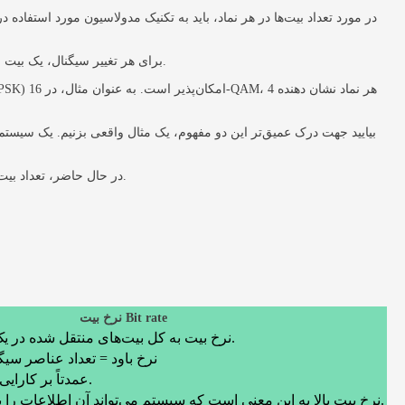
در مورد تعداد بیت‌ها در هر نماد، باید به تکنیک مدولاسیون مورد استفاد
به عنوان مثال، در کلیدگذاری تغییر دامنه دودویی (ASK) و کلیدگذاری تغییر فرکانس (FSK)، برای هر تغییر سیگنال، یک بیت اطلاعات منتقل می‌شود، بنابراین نرخ باود برابر با نرخ بیت است.
بیایید جهت درک عمیق‌تر این دو مفهوم، یک مثال واقعی بزنیم. یک سیست
در حال حاضر، تعداد بیت‌های منتقل شده توسط سیستم ارتباطی مشابه تعداد افرادی است که سفر می نمایند. نرخ بیت، سرعت حرکت جریان جمعیت و نرخ باود، نرخ حرکت است.
نرخ بیت Bit rate
نرخ بیت به کل بیت‌های منتقل شده در یک واحد زمان اشاره دارد.
نرخ باود = تعداد عناصر سیگن
عمدتاً بر کارایی یک کامپیوتر تمرکز دارد.
نرخ بیت بالا به این معنی است که سیستم می‌تواند آن اطلاعات را به سرعت پردازش نماید.