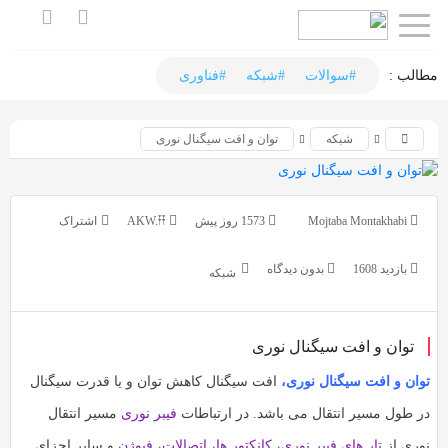
اشتراک
اشتراک
گذاری
گذاری
مطالب :‌
#سوالات
#شبکه
#فناوری
با
با
شبکه
توان و افت سیگنال نوری
استفاده
استفاده
از
از
روش‌های
روش‌های
Mojtaba Montakhabi
1573 روز پیش
AKW.𐏒𐏒
زیر
زیر
می‌توانید
می‌توانید
بازدید 1608
بدون دیدگاه
شبکه
این
این
صفحه
صفحه
را
توان و افت سیگنال نوری
را
با
با
توان و افت سیگنال نوری،
افت سیگنال کاهش توان و یا قدرت سیگنال
دوستان
دوستان
در طول مسیر انتقال می باشد. در ارتباطات
فیبر نوری
مسیر انتقال
خود
خود
نوری از
تار های فیبر نوری
،
کانکتور ها
،
اتصالات
،
فیوژن
و سایر اجزای