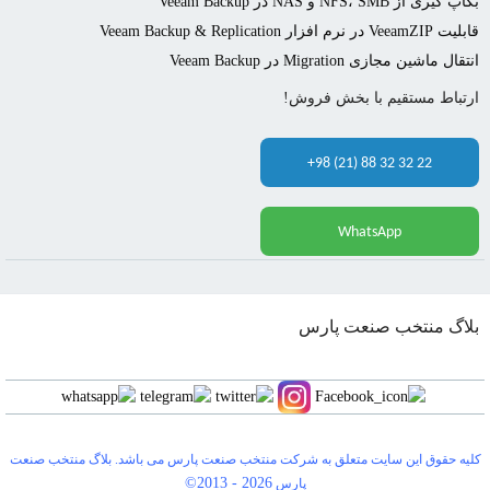
بکاپ گیری از NFS، SMB و NAS در Veeam Backup
قابلیت VeeamZIP در نرم افزار Veeam Backup & Replication
انتقال ماشین مجازی Migration در Veeam Backup
ارتباط مستقیم با بخش فروش!
+98 (21) 88 32 32 22
WhatsApp
بلاگ منتخب صنعت پارس
کلیه حقوق این سایت متعلق به شرکت منتخب صنعت پارس می باشد. بلاگ منتخب صنعت
©2013 -
2026
پارس