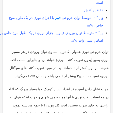
است
Tr = پراکنش
P
= متوسط توان خروجی
فیبر
یا اجزای نوری در یک طول موج
out
خاص، mW
P
= متوسط توان ورودی فیبر یا اجزای نوری در یک طول موج خاص بر
in
اساس میلی وات mW
توان خروجی نوری همواره کمتر یا مساوی توان ورودی در هر مسیر
نوری پسیو (بدون تقویت کننده نوری) خواهد بود و بنابراین نسبت افت
همیشه برابر یا کمتر از 1 خواهد بود. در مورد تقویت‌ کننده‌های سیگنال
نوری، نسبت P
/P
بیشتر از 1 می باشد و به آن Gain می‌گویند.
out
in
جهت نشان دادن آسوده تر اعداد بسیار کوچک و یا بسیار بزرگ که اغلب
در محاسبات افت نوری با آنها مواجه می شویم و جهت اینکه بتوان به
راحتی به جای ضرب نسبت، افت کل پیوند را با جمع محاسبه نمود،