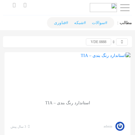
اشتراک
گذاری
مطالب :‌
#سوالات
#شبکه
#فناوری
با
VDE 0888
استفاده
از
روش‌های
زیر
می‌توانید
این
صفحه
استاندارد رنگ بندی – TIA
را
با
دوستان
admin
3 سال پیش
خود