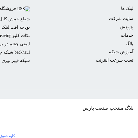
لینک ها
فروشگاه
سایت شرکت
شعاع خمش کابل 
پژوهش
بودجه افت لینک ه
خدمات
نکات کلیو Cleaving یا برش فیبر نوری
بلاگ
ایمنی چشم در برا
آموزش شبکه
backhaul شبکه چیست؟
تست سرعت اینترنت
شبکه فیبر نوری
بلاگ منتخب صنعت پارس
0
کلیه حقوق