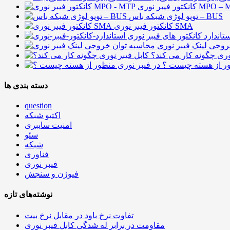
فیبر نوری MPO – MTP
توپو لوژی شبکه باس – BUS
کانکتور فیبر نوری SMA
تاندارد کانکتور های فیبر نوری
روجی لینک فیبر نوری
وری چگونه کار می کند؟
ور از هسته چیست ؟
دسته بندی ها
question
اکتیو شبکه
امنیت سایبری
سئو
شبکه
فناوری
فیبر نوری
فیوژن و سنجش
نوشته‌های تازه
تفاوت نرخ باود در مقابل نرخ بیت
مقاومت در برابر له شدگی کابل فیبر نوری