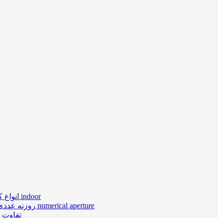
انواع کابل های فیبر نوری ایندور indoor
روزنه عددی در فیبر نوری numerical aperture
تفاوت ن