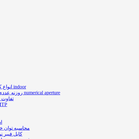
انواع کابل های فیبر نوری ایندور indoor
روزنه عددی در فیبر نوری numerical aperture
تفاوت ن
کانکتور 
اس
محاسبه توان خ
کابل فیبر ن