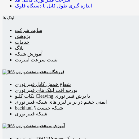
اندازه گیری طول کابل با دستگاه فلوک
لینک ها
سایت شرکت
پژوهش
خدمات
بلاگ
آموزش شبکه
تست سرعت اینترنت
فروشگاه منتخب صنعت پارس
شعاع خمش کابل فیبر نوری
بودجه افت لینک های فیبر نوری
نکات کلیو Cleaving یا برش فیبر نوری
ایمنی چشم در برابر لیزر های شبکه فیبر نوری
backhaul شبکه چیست؟
شبکه فیبر نوری
آموزش – منتخب صنعت پارس
راه اندازی DHCP Server در سیسکو