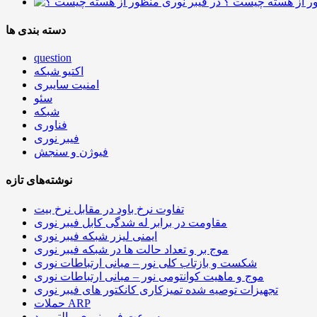
ور از هسته چیست ؟
دسته بندی ها
question
اکتیو شبکه
امنیت سایبری
سئو
شبکه
فناوری
فیبر نوری
فیوژن و سنجش
نوشته‌های تازه
تفاوت نرخ باود در مقابل نرخ بیت
مقاومت در برابر له شدگی کابل فیبر نوری
ایمنی لیزر شبکه فیبر نوری
موج بر و تعداد حالت ها در شبکه فیبر نوری
شکست و بازتاب کلی نور – مبانی ارتباطات نوری
موج و ماهیت کوانتومی نور – مبانی ارتباطات نوری
تجهیزات توصیه شده تمیزکاری کانکتور های فیبر نوری
حملات ARP
سرعت فیبر نوری مالتی مد