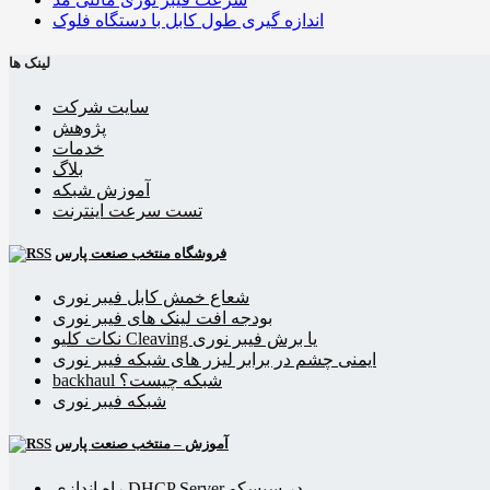
اندازه گیری طول کابل با دستگاه فلوک
لینک ها
سایت شرکت
پژوهش
خدمات
بلاگ
آموزش شبکه
تست سرعت اینترنت
فروشگاه منتخب صنعت پارس
شعاع خمش کابل فیبر نوری
بودجه افت لینک های فیبر نوری
نکات کلیو Cleaving یا برش فیبر نوری
ایمنی چشم در برابر لیزر های شبکه فیبر نوری
backhaul شبکه چیست؟
شبکه فیبر نوری
آموزش – منتخب صنعت پارس
راه اندازی DHCP Server در سیسکو