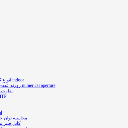
انواع کابل های فیبر نوری ایندور indoor
روزنه عددی در فیبر نوری numerical aperture
تفاوت ن
کانکتور 
اس
محاسبه توان خ
کابل فیبر ن