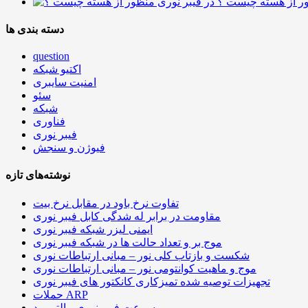
ور از هسته چیست ؟
دسته بندی ها
question
اکتیو شبکه
امنیت سایبری
سئو
شبکه
فناوری
فیبر نوری
فیوژن و سنجش
نوشته‌های تازه
تفاوت نرخ باود در مقابل نرخ بیت
مقاومت در برابر له شدگی کابل فیبر نوری
ایمنی لیزر شبکه فیبر نوری
موج بر و تعداد حالت ها در شبکه فیبر نوری
شکست و بازتاب کلی نور – مبانی ارتباطات نوری
موج و ماهیت کوانتومی نور – مبانی ارتباطات نوری
تجهیزات توصیه شده تمیزکاری کانکتور های فیبر نوری
حملات ARP
سرعت فیبر نوری مالتی مد