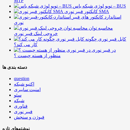
MTP
توپو لوژی شبکه باس – BUS
کانکتور فیبر نوری SMA
استاندارد کانکتور های فیبر
نوری
محاسبه توان
خروجی لینک فیبر نوری
کابل فیبر نوری چگونه
کار می کند؟
در فیبر نوری
منظور از هسته چیست ؟
دسته بندی ها
question
اکتیو شبکه
امنیت سایبری
سئو
شبکه
فناوری
فیبر نوری
فیوژن و سنجش
نوشته‌های تازه