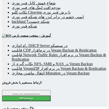
شعاع خمش کابل فیبر نوری
بودجه افت لینک های فیبر نوری
نکات کلیو Cleaving یا برش فیبر نوری
ایمنی چشم در برابر لیزر های شبکه فیبر نوری
backhaul شبکه چیست؟
شبکه فیبر نوری
آموزش – منتخب صنعت پارس
راه اندازی DHCP Server در سیسکو
قابلیت CDP در نرم‌افزار Veeam Backup & Replication
قابلیت Network Traffic Rules در نرم افزار Veeam Backup &
Replication
بکاپ گیری از NFS، SMB و NAS در Veeam Backup
قابلیت VeeamZIP در نرم افزار Veeam Backup & Replication
انتقال ماشین مجازی Migration در Veeam Backup
ارتباط مستقیم با بخش فروش!
+98 (21) 88 32 32 22
WhatsApp
بلاگ منتخب صنعت پارس