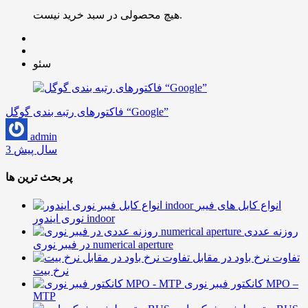
هیچ محصولی در سبد خرید نیست.
سئو
فاکتورهای رتبه بندی گوگل “Google”
admin
3 سال پیش
پر بحث ترین ها
انواع کابل های فیبر
نوری ایندور indoor
روزنه عددی
در فیبر نوری numerical aperture
تفاوت نرخ باود در مقابل
نرخ بیت
کانکتور فیبر نوری MPO –
MTP